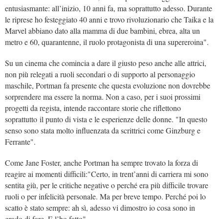
entusiasmante: all’inizio, 10 anni fa, ma soprattutto adesso. Durante
le riprese ho festeggiato 40 anni e trovo rivoluzionario che Taika e la
Marvel abbiano dato alla mamma di due bambini, ebrea, alta un
metro e 60, quarantenne, il ruolo protagonista di una supereroina".
Su un cinema che comincia a dare il giusto peso anche alle attrici,
non più relegati a ruoli secondari o di supporto al personaggio
maschile, Portman fa presente che questa evoluzione non dovrebbe
sorprendere ma essere la norma. Non a caso, per i suoi prossimi
progetti da regista, intende raccontare storie che riflettono
soprattutto il punto di vista e le esperienze delle donne. "In questo
senso sono stata molto influenzata da scrittrici come Ginzburg e
Ferrante".
Come Jane Foster, anche Portman ha sempre trovato la forza di
reagire ai momenti difficili:"Certo, in trent’anni di carriera mi sono
sentita giù, per le critiche negative o perché era più difficile trovare
ruoli o per infelicità personale. Ma per breve tempo. Perché poi lo
scatto è stato sempre: ah sì, adesso vi dimostro io cosa sono in
grado di fare. E l’ho fatto".