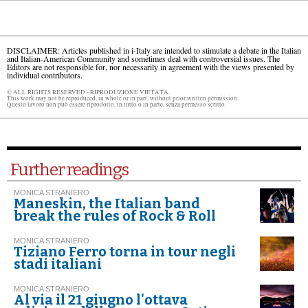
DISCLAIMER: Articles published in i-Italy are intended to stimulate a debate in the Italian
and Italian-American Community and sometimes deal with controversial issues. The
Editors are not responsible for, nor necessarily in agreement with the views presented by
individual contributors.
© ALL RIGHTS RESERVED - RIPRODUZIONE VIETATA.
This work may not be reproduced, in whole or in part, without prior written permission.
Questo lavoro non può essere riprodotto, in tutto o in parte, senza permesso scritto.
Further readings
MONICA STRANIERO
Maneskin, the Italian band
break the rules of Rock & Roll
MONICA STRANIERO
Tiziano Ferro torna in tour negli
stadi italiani
MONICA STRANIERO
Al via il 21 giugno l'ottava