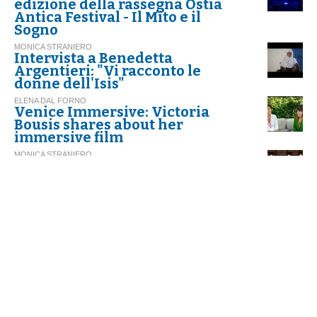
edizione della rassegna Ostia
Antica Festival - Il Mito e il
Sogno
MONICA STRANIERO
Intervista a Benedetta
Argentieri: "Vi racconto le
donne dell'Isis"
ELENA DAL FORNO
Venice Immersive: Victoria
Bousis shares about her
immersive film
MONICA STRANIERO
Suzanne Vega, da New York a
Roma a ritmo di folk
MONICA STRANIERO
Roberto Bolle e la magia della
danza a Roma
MONICA STRANIERO
Premio Strega: "Spatriati" di
Desiati vince l'edizione 2022
MONICA STRANIERO
Tell it like a woman, al Taormina