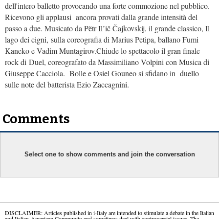
dell'intero balletto provocando una forte commozione nel pubblico.
Ricevono gli applausi ancora provati dalla grande intensità del
passo a due. Musicato da Pëtr Il’ič Čajkovskij, il grande classico, Il
lago dei cigni, sulla coreografia di Marius Petipa, ballano Fumi
Kaneko e Vadim Muntagirov.Chiude lo spettacolo il gran finale
rock di Duel, coreografato da Massimiliano Volpini con Musica di
Giuseppe Cacciola. Bolle e Osiel Gouneo si sfidano in duello
sulle note del batterista Ezio Zaccagnini.
Comments
Select one to show comments and join the conversation
DISCLAIMER: Articles published in i-Italy are intended to stimulate a debate in the Italian
and Italian-American Community and sometimes deal with controversial issues. The