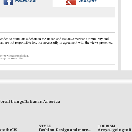
Facebook
Google+
ended to stimulate a debate in the Italian and Italian-American Community and
ors are not responsible for, nor necessarily in agreement with the views presented
 prior written permission.
enza permesso scritto.
r all things Italian in America
STYLE
TOURISM
 to the US
Fashion, Design and more…
Are you going to I