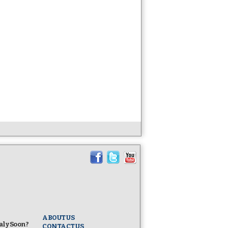
ABOUT US
taly Soon?
CONTACT US