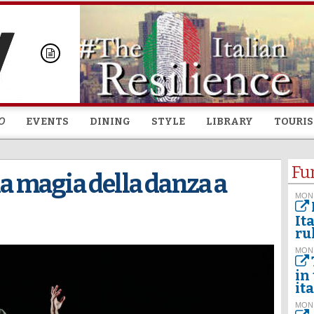
Skip to
main
content
O
EVENTS
DINING
STYLE
LIBRARY
TOURI
Fu
la magia della danza a
MON
It
ru
MON
in
it
MON