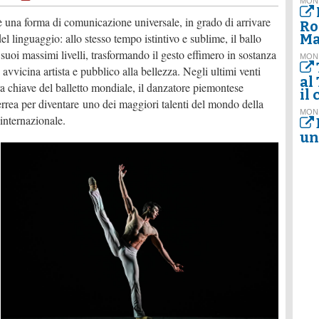
MON
è una forma di comunicazione universale, in grado di arrivare
Ro
del linguaggio: allo stesso tempo istintivo e sublime, il ballo
Ma
suoi massimi livelli, trasformando il gesto effimero in sostanza
MON
vvicina artista e pubblico alla bellezza. Negli ultimi venti
al
ra chiave del balletto mondiale, il danzatore piemontese
il
ferrea per diventare uno dei maggiori talenti del mondo della
MON
internazionale.
un