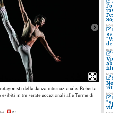
l'
ra
Fes
So
MON
Be
"V
del
ELE
Vi
ab
fi
MON
Ne
otagonisti della danza internazionale: Roberto
ri
 esibiti in tre serate eccezionali alle Terme di
MON
"S
vi
Print
Pdf