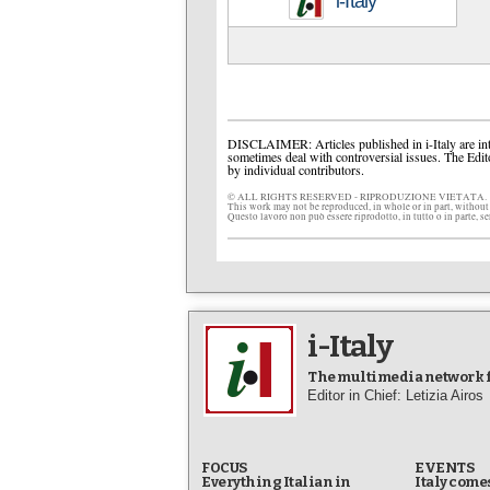
i-Italy
DISCLAIMER: Articles published in i-Italy are int
sometimes deal with controversial issues. The Edit
by individual contributors.
© ALL RIGHTS RESERVED - RIPRODUZIONE VIETATA.
This work may not be reproduced, in whole or in part, without
Questo lavoro non può essere riprodotto, in tutto o in parte, s
i-Italy
The multimedia network fo
Editor in Chief: Letizia Airos
FOCUS
EVENTS
Everything Italian in
Italy comes