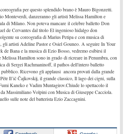
coreografia per questo splendido brano è Mauro Bigonzetti.
o Monteverdi, danzeranno gli artisti Melissa Hamilton e
cala di Milano. Non poteva mancare il celebre balletto Don
uel de Cervantes dal titolo El ingenioso hidalgo don
lgente su coreografia di Marius Petipa e con musica di
gli artisti Adeline Pastor e Osiel Gouneo. A seguire In Your
ck de Bana e la musica di Ezio Bosso, vedremo esibirsi il
e Melissa Hamilton sono in grado di ricreare in Penumbra, con
a di Sergei Rachmaninoff, il pathos dell'intero balletto
pubblico. Ricevono gli applausi ancora provati dalla grande
ëtr Il’ič Čajkovskij, il grande classico, Il lago dei cigni, sulla
o Fumi Kaneko e Vadim Muntagirov.Chiude lo spettacolo il
o da Massimiliano Volpini con Musica di Giuseppe Cacciola.
llo sulle note del batterista Ezio Zaccagnini.