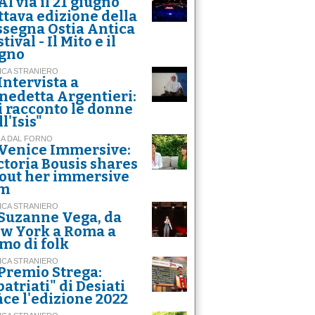
Al via il 21 giugno
ottava edizione della
ssegna Ostia Antica
tival - Il Mito e il
gno
ICA STRANIERO
Intervista a
nedetta Argentieri:
i racconto le donne
l'Isis"
NA DAL FORNO
Venice Immersive:
ctoria Bousis shares
out her immersive
lm
ICA STRANIERO
Suzanne Vega, da
w York a Roma a
tmo di folk
ICA STRANIERO
Premio Strega:
patriati" di Desiati
nce l'edizione 2022