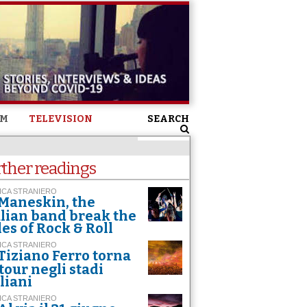
SM
TELEVISION
SEARCH
rther readings
ICA STRANIERO
Maneskin, the
alian band break the
les of Rock & Roll
ICA STRANIERO
Tiziano Ferro torna
 tour negli stadi
aliani
ICA STRANIERO