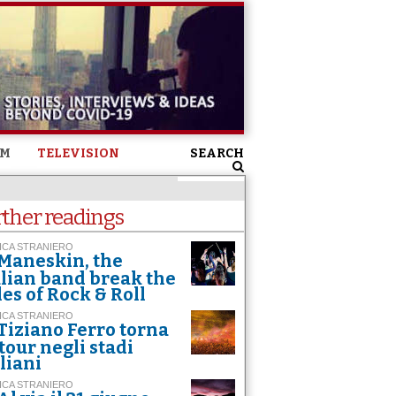
SM
TELEVISION
SEARCH
rther readings
ICA STRANIERO
Maneskin, the
alian band break the
les of Rock & Roll
ICA STRANIERO
Tiziano Ferro torna
 tour negli stadi
aliani
ICA STRANIERO