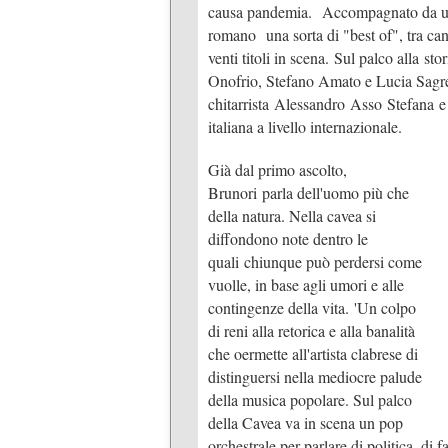
causa pandemia. Accompagnato da un’e
romano una sorta di "best of", tra canz
venti titoli in scena. Sul palco alla 
Onofrio, Stefano Amato e Lucia Sagret
chitarrista Alessandro Asso Stefana e 
italiana a livello internazionale.
Già dal primo ascolto,
Brunori parla dell'uomo più che
della natura. Nella cavea si
diffondono note dentro le
quali chiunque può perdersi come
vuolle, in base agli umori e alle
contingenze della vita. 'Un colpo
di reni alla retorica e alla banalità
che oermette all'artista clabrese di
distinguersi nella mediocre palude
della musica popolare. Sul palco
della Cavea va in scena un pop
orchestrale per parlare di politica, di 