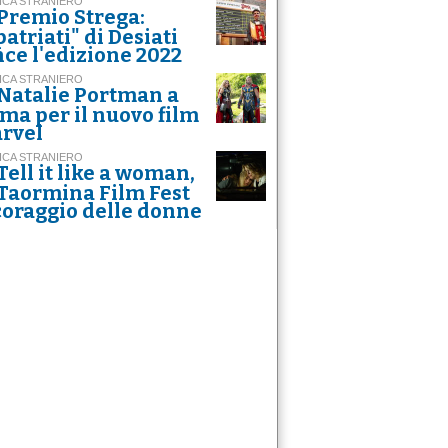
ICA STRANIERO
Premio Strega:
patriati" di Desiati
nce l'edizione 2022
ICA STRANIERO
Natalie Portman a
ma per il nuovo film
rvel
ICA STRANIERO
Tell it like a woman,
 Taormina Film Fest
 coraggio delle donne