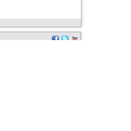
ABOUT US
taly Soon?
CONTACT US
ife -