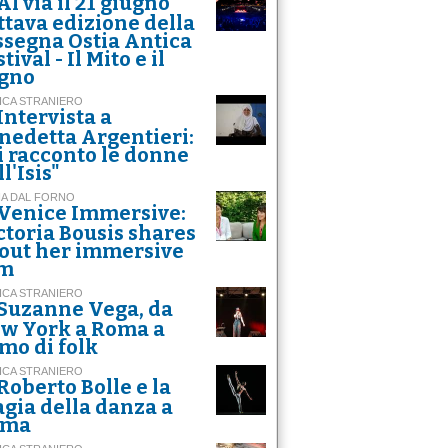
Al via il 21 giugno
ottava edizione della
ssegna Ostia Antica
tival - Il Mito e il
gno
ICA STRANIERO
Intervista a
nedetta Argentieri:
i racconto le donne
l'Isis"
NA DAL FORNO
Venice Immersive:
ctoria Bousis shares
out her immersive
lm
ICA STRANIERO
Suzanne Vega, da
w York a Roma a
tmo di folk
ICA STRANIERO
Roberto Bolle e la
gia della danza a
oma