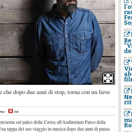
l'
ra
Fes
So
MON
Be
"V
del
ELE
Vi
ab
fi
MON
se che dopo due anni di stop, torna con un lieve
Ne
ri
MON
Print
Pdf
ma
i presenta sul palco della Cavea all'Auditorium Parco della
R
na tappa del suo viaggio in musica dopo due anni di pausa