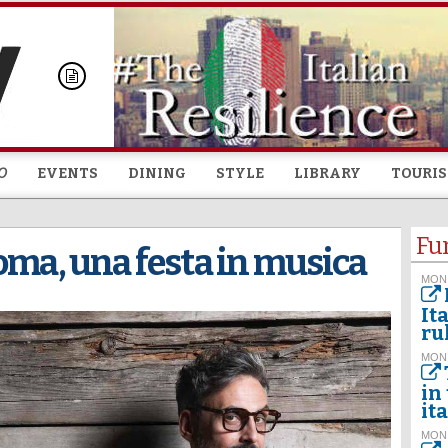
Skip to
main
content
O
EVENTS
DINING
STYLE
LIBRARY
TOURI
Fu
oma, una festa in musica
MON
It
ru
MON
in
it
MON