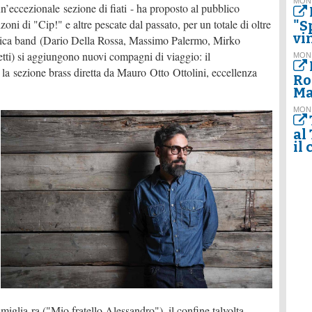
MON
ccezionale sezione di fiati - ha proposto al pubblico
oni di "Cip!" e altre pescate dal passato, per un totale di oltre
"S
vi
storica band (Dario Della Rossa, Massimo Palermo, Mirko
ti) si aggiungono nuovi compagni di viaggio: il
MON
la sezione brass diretta da Mauro Otto Ottolini, eccellenza
Ro
Ma
MON
al
il
famiglia ra ("Mio fratello Alessandro"), il confine talvolta