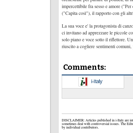
impercettibile fra sesso e amore ("Per 
("Capita così"), il rapporto con gli alt
La sua voce e' la protagonista di canz
ci invitano ad apprezzare le piccole c
solo piano e voce sotto il riflettore. 
riuscito a cogliere sentimenti comuni
Comments:
i-Italy
DISCLAIMER: Articles published in i-Italy are int
sometimes deal with controversial issues. The Edit
by individual contributors.