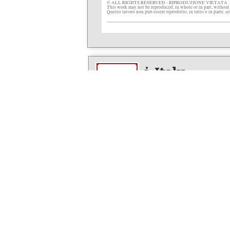
© ALL RIGHTS RESERVED - RIPRODUZIONE VIETATA.
This work may not be reproduced, in whole or in part, without
Questo lavoro non può essere riprodotto, in tutto o in parte, s
i-Italy
The multimedia network fo
Editor in Chief: Letizia Airos
FOCUS
EVENTS
Everything Italian in
Italy comes
America
Articles & 
Newsline
NYC Calend
Facts & Stories
Video News
Art & Culture
Photo New
Life & People
Op-Eds
DINING
Italian Fo
IN ITALIANO
Articles & 
L’Italia in America
Italian Foo
Arte e Cultura
Our Best R
Fatti e Storie
Dining Out 
L'altra Italia
Photo New
Opinioni