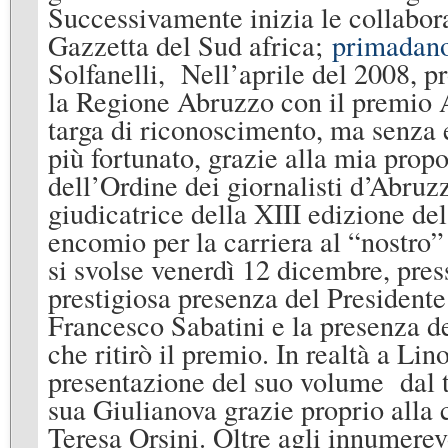
Successivamente inizia le collabora
Gazzetta del Sud africa;
primadano
Solfanelli, Nell’aprile del 2008, 
la Regione Abruzzo con il premio 
targa di riconoscimento, ma senza e
più fortunato, grazie alla mia prop
dell’Ordine dei giornalisti d’Abruz
giudicatrice della XIII edizione de
encomio per la carriera al “nostr
si svolse venerdì 12 dicembre, pres
prestigiosa presenza del President
Francesco Sabatini e la presenza de
che ritirò il premio. In realtà a Lin
presentazione del suo volume dal t
sua Giulianova grazie proprio alla 
Teresa Orsini. Oltre agli innumerev