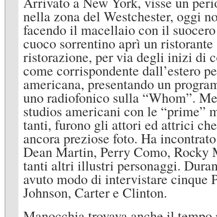
Arrivato a New York, visse un perio
nella zona del Westchester, oggi no
facendo il macellaio con il suocero
cuoco sorrentino aprì un ristorante
ristorazione, per via degli inizi d
come corrispondente dall’estero per 
americana, presentando un program
uno radiofonico sulla “Whom”. Ment
studios americani con le “prime” m
tanti, furono gli attori ed attrici c
ancora preziose foto. Ha incontrato
Dean Martin, Perry Como, Rocky M
tanti altri illustri personaggi. Du
avuto modo di intervistare cinque 
Johnson, Carter e Clinton.
Manocchia trovava anche il tempo p