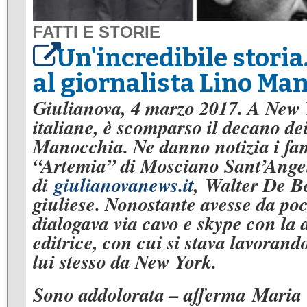
FATTI E STORIE
Un'incredibile stori
al giornalista Lino Ma
Giulianova, 4 marzo 2017. A New Yo
italiane, è scomparso il decano dei
Manocchia. Ne danno notizia i famil
“Artemia” di Mosciano Sant’Angelo
di
giulianovanews.it
, Walter De Be
giuliese. Nonostante avesse da po
dialogava via cavo e skype con la d
editrice, con cui si stava lavoran
lui stesso da New York.
Sono addolorata – afferma Maria T