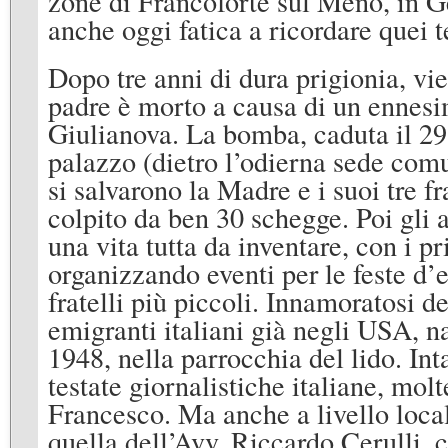
zone di Francoforte sul Meno, in G
anche oggi fatica a ricordare quei te
Dopo tre anni di dura prigionia, vi
padre è morto a causa di un enne
Giulianova. La bomba, caduta il 29 
palazzo (dietro l’odierna sede com
si salvarono la Madre e i suoi tre fra
colpito da ben 30 schegge. Poi gli 
una vita tutta da inventare, con i 
organizzando eventi per le feste d’e
fratelli più piccoli. Innamoratosi d
emigranti italiani già negli USA, n
1948, nella parrocchia del lido. Int
testate giornalistiche italiane, molt
Francesco. Ma anche a livello loca
quella dell’Avv. Riccardo Cerulli, 