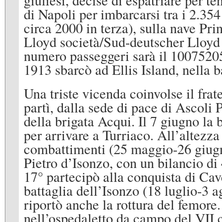
di Napoli per imbarcarsi tra i 2.35
circa 2000 in terza), sulla nave Pr
Lloyd società/Sud-deutscher Lloyd d
numero passeggeri sarà il 10075205
1913 sbarcò ad Ellis Island, nella 
Una triste vicenda coinvolse il fra
partì, dalla sede di pace di Ascoli P
della brigata Acqui. Il 7 giugno la 
per arrivare a Turriaco. All’altezza
combattimenti (25 maggio-26 giugn
Pietro d’Isonzo, con un bilancio di 
17° partecipò alla conquista di Ca
battaglia dell’Isonzo (18 luglio-3 a
riportò anche la rottura del femore.
nell’ospedaletto da campo del VII c