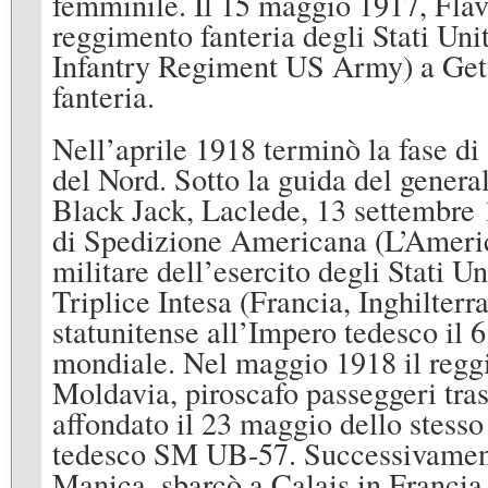
femminile. Il 15 maggio 1917, Flav
reggimento fanteria degli Stati Un
Infantry Regiment US Army) a Getty
fanteria.
Nell’aprile 1918 terminò la fase d
del Nord. Sotto la guida del gener
Black Jack, Laclede, 13 settembre 
di Spedizione Americana (L’Ameri
militare dell’esercito degli Stati U
Triplice Intesa (Francia, Inghilterr
statunitense all’Impero tedesco il 
mondiale. Nel maggio 1918 il reggi
Moldavia, piroscafo passeggeri tra
affondato il 23 maggio dello stess
tedesco SM UB-57. Successivamente 
Manica, sbarcò a Calais in Francia,