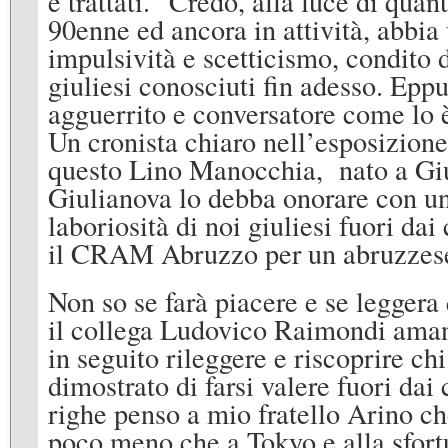
e trattati.” Credo, alla luce di quan
90enne ed ancora in attività, abbia 
impulsività e scetticismo, condito
giuliesi conosciuti fin adesso. Eppu
agguerrito e conversatore come lo è
Un cronista chiaro nell’esposizione 
questo Lino Manocchia, nato a Giul
Giulianova lo debba onorare con un 
laboriosità di noi giuliesi fuori dai
il CRAM Abruzzo per un abruzzese 
Non so se farà piacere e se legger
il collega Ludovico Raimondi aman
in seguito rileggere e riscoprire chi
dimostrato di farsi valere fuori dai
righe penso a mio fratello Arino ch
poco meno che a Tokyo e alla sfor