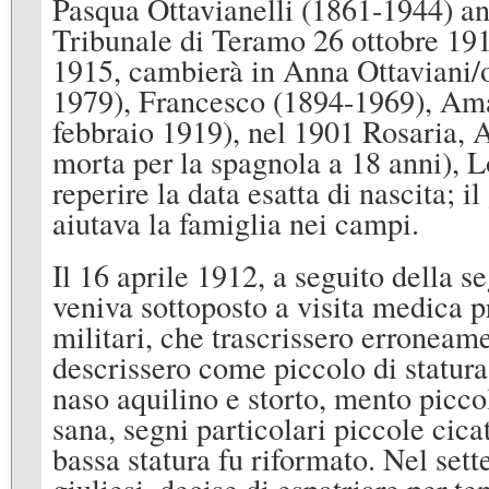
Pasqua Ottavianelli (1861-1944) anc
Tribunale di Teramo 26 ottobre 191
1915, cambierà in Anna Ottaviani/
1979), Francesco (1894-1969), Ama
febbraio 1919), nel 1901 Rosaria,
morta per la spagnola a 18 anni), L
reperire la data esatta di nascita; il
aiutava la famiglia nei campi.
Il 16 aprile 1912, a seguito della s
veniva sottoposto a visita medica pr
militari, che trascrissero erroneame
descrissero come piccolo di statura 
naso aquilino e storto, mento piccol
sana, segni particolari piccole cica
bassa statura fu riformato. Nel set
giuliesi, decise di espatriare per te