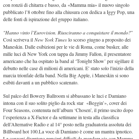
con ronzii di chitarra e basso, da «Mamma mia» il nuovo singolo
pubblicato l’8 ottobre fino alla chiusura con dedica a Iggy Pop, una
delle fonti di ispirazione del gruppo italiano.
"Hanno vinto l’Eurovision. Riusciranno a conquistare il mondo?
”
Così scriveva il
New York Times
lo scorso giugno a proposito dei
Maneskin. Dalle esibizioni per le vie di Roma, come busker, alle
mille luci di New York con tappa da Jimmy Fallon, il presentatore
americano che ha ospitato la band al ‘Tonight Show’ per sigillare il
debutto nelle case di milioni di americani. E' stato solo l'inizio della
marcia trionfale della band. Nella Big Apple, i Maneskin si sono
esibiti davanti a un pubblico scatenato.
Sul palco del Bowery Ballroom si abbassano le luci e Damiano
intona con il suo solito piglio da rock star «Beggin’», cover dei
Four Seasons, contenuta nell’album ‘Chosen’, il primo uscito dopo
l’esperienza a X-Factor e da settimane in testa alla classifica
dell’Alternative Radio e al 14° posto nella graduatoria assoluta dei
Billboard hot 100.La voce di Damiano è come un mantra ipnotico.
Le canzoni diventano pensieri difficili da mandare via con Mamma