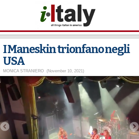
Skip to
main
content
I Maneskin trionfano negli
USA
MONICA STRANIERO
(November 10, 2021)