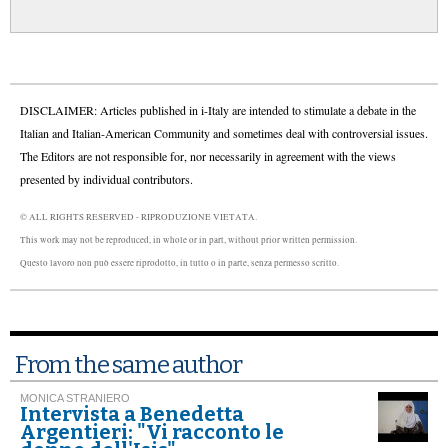
DISCLAIMER: Articles published in i-Italy are intended to stimulate a debate in the
Italian and Italian-American Community and sometimes deal with controversial issues.
The Editors are not responsible for, nor necessarily in agreement with the views
presented by individual contributors.
© ALL RIGHTS RESERVED - RIPRODUZIONE VIETATA.
This work may not be reproduced, in whole or in part, without prior written permission.
Questo lavoro non può essere riprodotto, in tutto o in parte, senza permesso scritto.
From the same author
MONICA STRANIERO
Intervista a Benedetta
Argentieri: "Vi racconto le